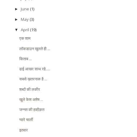
June
(1)
►
May
(3)
►
April
(19)
▼
एक शाम
लॉकडाउन खुलते ही ...
किताब ...
ढाई आखर साथ रहे.....
सबसे ख़तरनाक है ...
शब्दों की लकीर
खुले केश अशेष ...
जन्नत की हकी़क़त
प्यारे चार्ली
इतवार