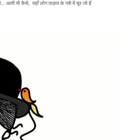
..  
आती भी कैसे,  यहाँ लोग ताक़त के नशे में चूर जो हैं 