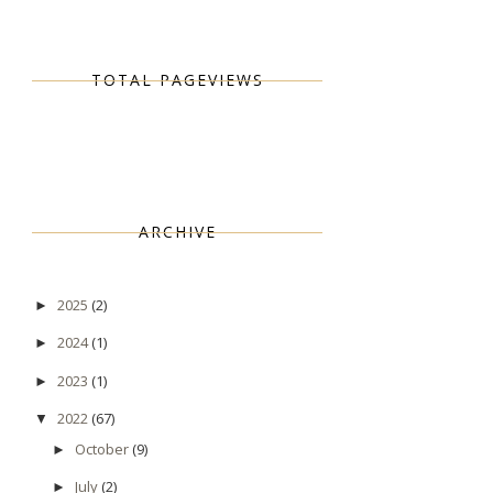
TOTAL PAGEVIEWS
ARCHIVE
2025
(2)
►
2024
(1)
►
2023
(1)
►
2022
(67)
▼
October
(9)
►
July
(2)
►