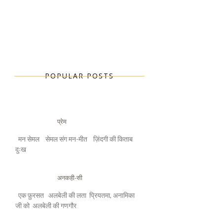
POPULAR POSTS
प्रेम
मन सेमल सेमल संग मन-मीत ज़िंदगी की किताब
दुःख
अनकही-सी
एक फ़ुरसत अलबेली की लता प्रियतमा, अनामिका
जी को अलबेली की गणगौर