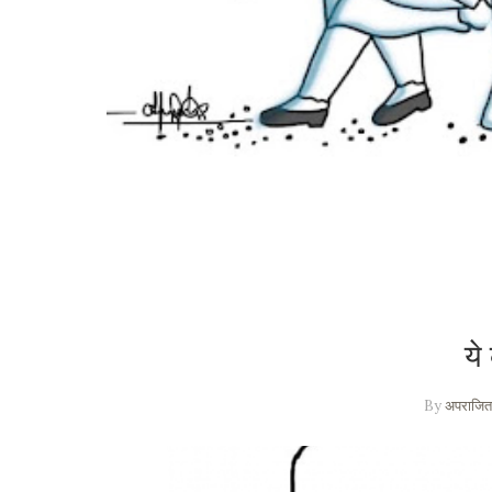
ये
By
अपराजिता