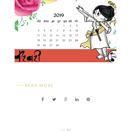
READ MORE
In