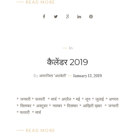
READ MORE
In
कैलेंडर 2019
By
अपराजिता 'अलबेली'
January 13, 2019
* जनवरी * फरवरी * मार्च * अप्रैल * मई * जून * जुलाई * अगस्त
* सितम्बर * अक्टूबर * नवम्बर * दिसम्बर * आख़िरी ख़बर * जनवरी
* फरवरी * मार्च
READ MORE