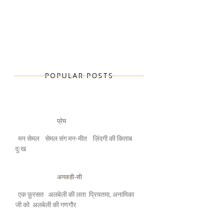
POPULAR POSTS
प्रेम
मन सेमल सेमल संग मन-मीत ज़िंदगी की किताब
दुःख
अनकही-सी
एक फ़ुरसत अलबेली की लता प्रियतमा, अनामिका
जी को अलबेली की गणगौर