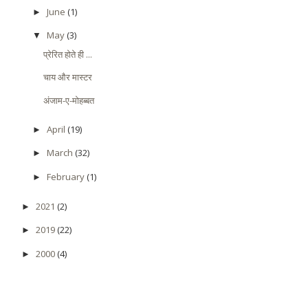
June
(1)
►
May
(3)
▼
प्रेरित होते ही ...
चाय और मास्टर
अंजाम-ए-मोहब्बत
April
(19)
►
March
(32)
►
February
(1)
►
2021
(2)
►
2019
(22)
►
2000
(4)
►